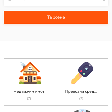
Търсене
Недвижим имот
Превозни средства
(7)
(7)