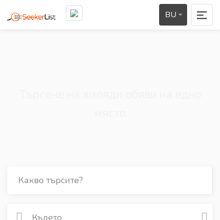
BU
Търсене на хиляди обяви на едно
място