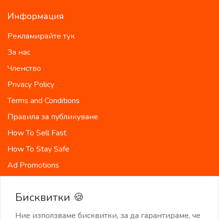
Информация
Рекламирайте тук
За нас
Членство
Privacy Policy
Terms and Conditions
Правила за публикуване
How To Sell Fast
How To Stay Safe
Ad Promotions
Billing Policy
Бисквитки 🍪
Държави
Карта на сайта
Ние използваме бисквитки, за да гарантираме, че