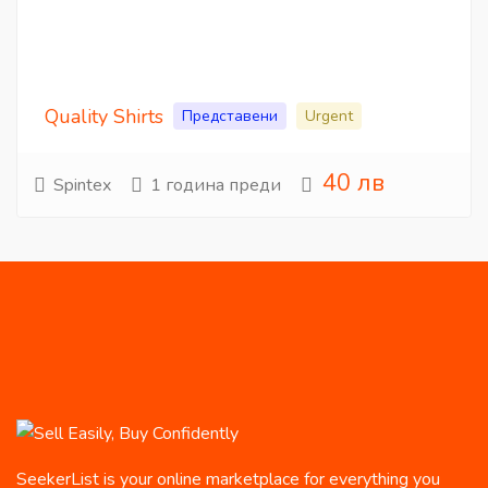
Quality Shirts
Представени
Urgent
40 лв
Spintex
1 година преди
SeekerList is your online marketplace for everything you