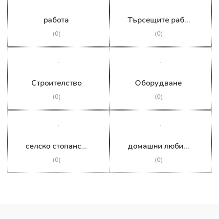
работа
Търсещите работа
(0)
(0)
Строителство
Оборудване
(0)
(0)
селско стопанство
домашни любимци
(0)
(0)