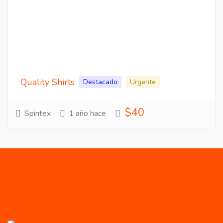
Quality Shirts
Destacado
Urgente
$40
Spintex
1 año hace