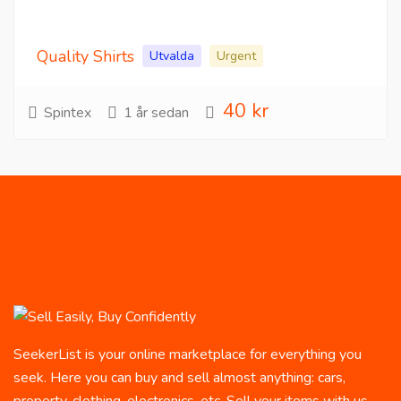
Quality Shirts
Utvalda
Urgent
40 kr
Spintex
1 år sedan
SeekerList is your online marketplace for everything you
seek. Here you can buy and sell almost anything: cars,