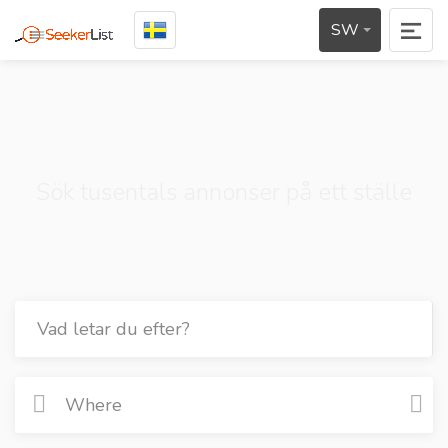
SW
Sök tusentals annonser på ett ställe