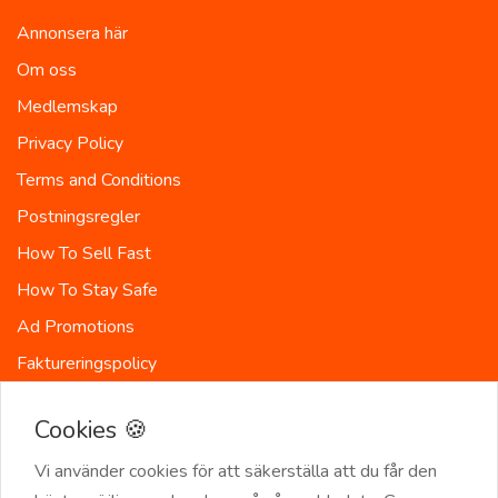
Annonsera här
Om oss
Medlemskap
Privacy Policy
Terms and Conditions
Postningsregler
How To Sell Fast
How To Stay Safe
Ad Promotions
Faktureringspolicy
Länder
Cookies 🍪
Site-Map
Vi använder cookies för att säkerställa att du får den