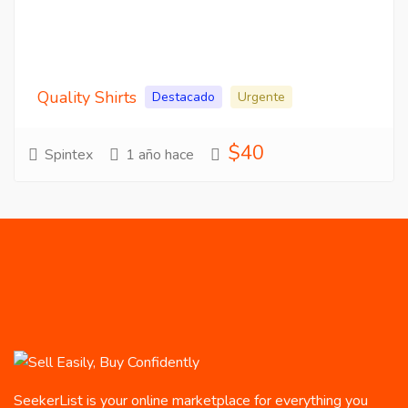
Quality Shirts
Destacado
Urgente
$40
Spintex
1 año hace
SeekerList is your online marketplace for everything you